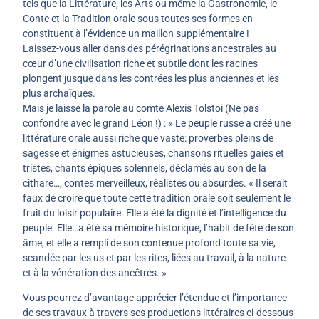
tels que la Littérature, les Arts ou même la Gastronomie, le
Conte et la Tradition orale sous toutes ses formes en
constituent à l’évidence un maillon supplémentaire !
Laissez-vous aller dans des pérégrinations ancestrales au
cœur d’une civilisation riche et subtile dont les racines
plongent jusque dans les contrées les plus anciennes et les
plus archaïques.
Mais je laisse la parole au comte Alexis Tolstoi (Ne pas
confondre avec le grand Léon !) : « Le peuple russe a créé une
littérature orale aussi riche que vaste: proverbes pleins de
sagesse et énigmes astucieuses, chansons rituelles gaies et
tristes, chants épiques solennels, déclamés au son de la
cithare…, contes merveilleux, réalistes ou absurdes. « Il serait
faux de croire que toute cette tradition orale soit seulement le
fruit du loisir populaire. Elle a été la dignité et l’intelligence du
peuple. Elle…a été sa mémoire historique, l’habit de fête de son
âme, et elle a rempli de son contenue profond toute sa vie,
scandée par les us et par les rites, liées au travail, à la nature
et à la vénération des ancêtres. »
Vous pourrez d’avantage apprécier l’étendue et l’importance
de ses travaux à travers ses productions littéraires ci-dessous