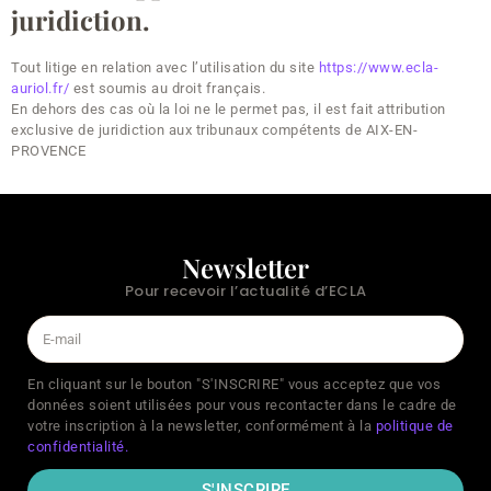
juridiction.
Tout litige en relation avec l’utilisation du site
https://www.ecla-
auriol.fr/
est soumis au droit français.
En dehors des cas où la loi ne le permet pas, il est fait attribution
exclusive de juridiction aux tribunaux compétents de AIX-EN-
PROVENCE
Newsletter
Pour recevoir l’actualité d’ECLA
En cliquant sur le bouton "S'INSCRIRE" vous acceptez que vos
données soient utilisées pour vous recontacter dans le cadre de
votre inscription à la newsletter, conformément à la
politique de
confidentialité.
S'INSCRIRE