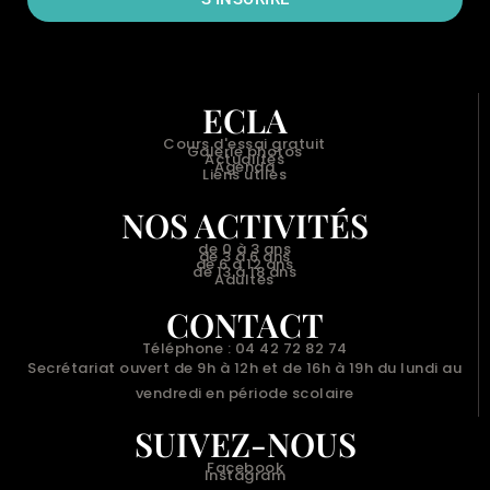
ECLA
Cours d'essai gratuit
Galerie photos
Actualités
Agenda
Liens utiles
NOS ACTIVITÉS
de 0 à 3 ans
de 3 à 6 ans
de 6 à 12 ans
de 13 à 18 ans
Adultes
CONTACT
Téléphone : 04 42 72 82 74
Secrétariat ouvert de 9h à 12h et de 16h à 19h du lundi au
vendredi en période scolaire
SUIVEZ-NOUS
Facebook
Instagram