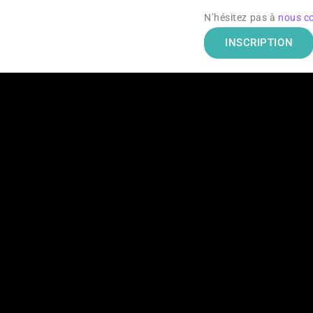
N’hésitez pas à
nous c
INSCRIPTION