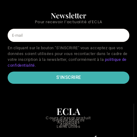
Newsletter
Pour recevoir l’actualité d’ECLA
En cliquant sur le bouton "S'INSCRIRE" vous acceptez que vos
données soient utilisées pour vous recontacter dans le cadre de
votre inscription à la newsletter, conformément à la
politique de
confidentialité.
S'INSCRIRE
ECLA
Cours d'essai gratuit
Galerie photos
Actualités
Agenda
Liens utiles