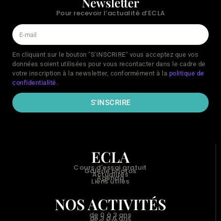
Newsletter
Pour recevoir l’actualité d’ECLA
En cliquant sur le bouton "S'INSCRIRE" vous acceptez que vos
données soient utilisées pour vous recontacter dans le cadre de
votre inscription à la newsletter, conformément à la
politique de
confidentialité.
S'INSCRIRE
ECLA
Cours d'essai gratuit
Galerie photos
Actualités
Agenda
Liens utiles
NOS ACTIVITÉS
de 0 à 3 ans
de 3 à 6 ans