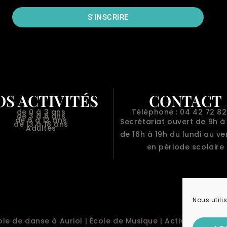
S'INSCRIRE
OS ACTIVITÉS
CONTACT
de 0 à 3 ans
Téléphone : 04 42 72 82
de 3 à 6 ans
de 6 à 12 ans
Secrétariat ouvert de 9h à 
de 13 à 18 ans
Adultes
de 16h à 19h du lundi au v
en période scolaire
Nous utili
ole de danse à Auriol
|
École de Musique
|
Activités Sporti