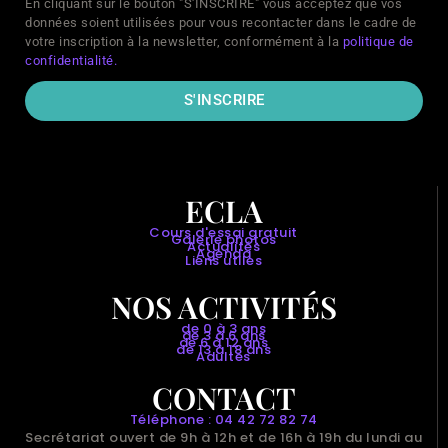
En cliquant sur le bouton "S'INSCRIRE" vous acceptez que vos
données soient utilisées pour vous recontacter dans le cadre de
votre inscription à la newsletter, conformément à la
politique de
confidentialité.
S'INSCRIRE
ECLA
Cours d'essai gratuit
Galerie photos
Actualités
Agenda
Liens utiles
NOS ACTIVITÉS
de 0 à 3 ans
de 3 à 6 ans
de 6 à 12 ans
de 13 à 18 ans
Adultes
CONTACT
Téléphone : 04 42 72 82 74
Secrétariat ouvert de 9h à 12h et de 16h à 19h du lundi au